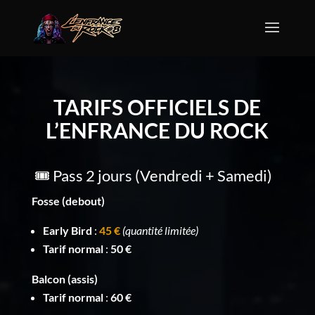
TARIFS OFFICIELS DE
L’ENFRANCE DU ROCK
🎟️ Pass 2 jours (Vendredi + Samedi)
Fosse (debout)
Early Bird
:
45 €
(quantité limitée)
Tarif normal
:
50 €
Balcon (assis)
Tarif normal
:
60 €